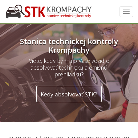
Toggl
navig
Stanica technickej kontroly
Krompachy
Viete, kedy by malo Vaše vozidlo
absolvovať technickú a emisnú
prehliadku?
Kedy absolvovať STK?