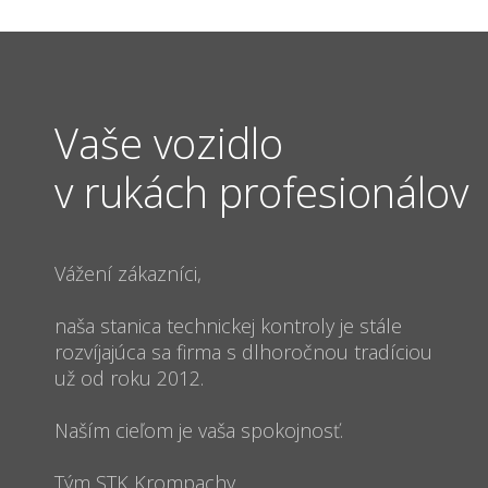
Vaše vozidlo
v rukách profesionálov
Vážení zákazníci,
naša stanica technickej kontroly je stále
rozvíjajúca sa firma s dlhoročnou tradíciou
už od roku 2012.
Naším cieľom je vaša spokojnosť.
Tým STK Krompachy